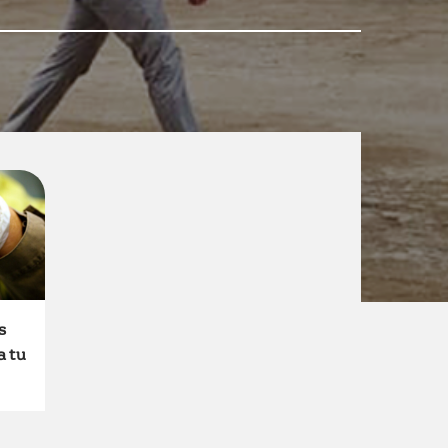
s
a tu